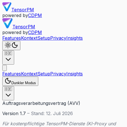
TensorPM
powered by
CDPM
TensorPM
powered by
CDPM
Features
Kontext
Setup
Privacy
Insights
🇩🇪
Features
Kontext
Setup
Privacy
Insights
Dunkler Modus
🇩🇪
Auftragsverarbeitungsvertrag (AVV)
Version 1.7
– Stand: 12. Juli 2026
Für kostenpflichtige TensorPM-Dienste (KI-Proxy und