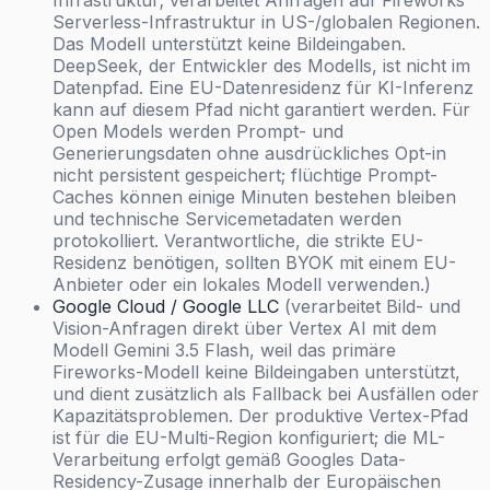
Infrastruktur; verarbeitet Anfragen auf Fireworks'
Serverless-Infrastruktur in US-/globalen Regionen.
Das Modell unterstützt keine Bildeingaben.
DeepSeek, der Entwickler des Modells, ist nicht im
Datenpfad. Eine EU-Datenresidenz für KI-Inferenz
kann auf diesem Pfad nicht garantiert werden. Für
Open Models werden Prompt- und
Generierungsdaten ohne ausdrückliches Opt-in
nicht persistent gespeichert; flüchtige Prompt-
Caches können einige Minuten bestehen bleiben
und technische Servicemetadaten werden
protokolliert. Verantwortliche, die strikte EU-
Residenz benötigen, sollten BYOK mit einem EU-
Anbieter oder ein lokales Modell verwenden.)
Google Cloud / Google LLC
(verarbeitet Bild- und
Vision-Anfragen direkt über Vertex AI mit dem
Modell Gemini 3.5 Flash, weil das primäre
Fireworks-Modell keine Bildeingaben unterstützt,
und dient zusätzlich als Fallback bei Ausfällen oder
Kapazitätsproblemen. Der produktive Vertex-Pfad
ist für die EU-Multi-Region konfiguriert; die ML-
Verarbeitung erfolgt gemäß Googles Data-
Residency-Zusage innerhalb der Europäischen