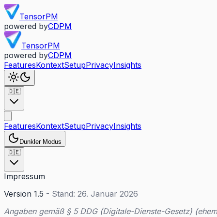
TensorPM
powered by
CDPM
TensorPM
powered by
CDPM
Features
Kontext
Setup
Privacy
Insights
🇩🇪
Features
Kontext
Setup
Privacy
Insights
Dunkler Modus
🇩🇪
Impressum
Version 1.5
- Stand: 26. Januar 2026
Angaben gemäß § 5 DDG (Digitale-Dienste-Gesetz) (ehe