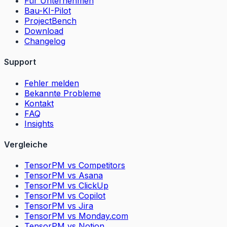
Für Unternehmen
Bau-KI-Pilot
ProjectBench
Download
Changelog
Support
Fehler melden
Bekannte Probleme
Kontakt
FAQ
Insights
Vergleiche
TensorPM vs Competitors
TensorPM vs Asana
TensorPM vs ClickUp
TensorPM vs Copilot
TensorPM vs Jira
TensorPM vs Monday.com
TensorPM vs Notion