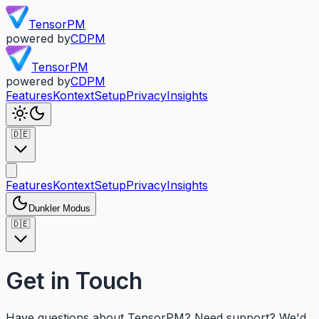
TensorPM
powered by
CDPM
TensorPM
powered by
CDPM
Features
Kontext
Setup
Privacy
Insights
🇩🇪
Features
Kontext
Setup
Privacy
Insights
Dunkler Modus
🇩🇪
Get in
Touch
Have questions about TensorPM? Need support? We'd