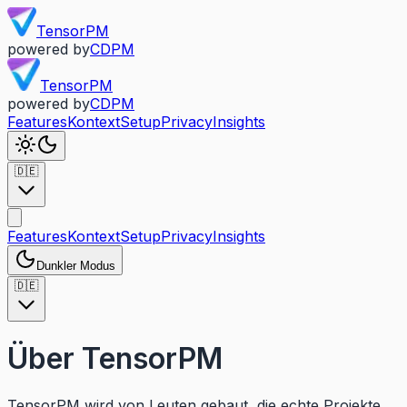
TensorPM
powered by
CDPM
TensorPM
powered by
CDPM
Features
Kontext
Setup
Privacy
Insights
🇩🇪
Features
Kontext
Setup
Privacy
Insights
Dunkler Modus
🇩🇪
Über TensorPM
TensorPM wird von Leuten gebaut, die echte Projekte