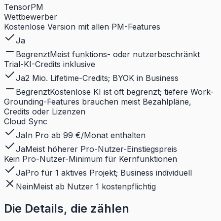
TensorPM
Wettbewerber
Kostenlose Version mit allen PM-Features
Ja
Begrenzt
Meist funktions- oder nutzerbeschränkt
Trial-KI-Credits inklusive
Ja
2 Mio. Lifetime-Credits; BYOK in Business
Begrenzt
Kostenlose KI ist oft begrenzt; tiefere Work-
Grounding-Features brauchen meist Bezahlpläne,
Credits oder Lizenzen
Cloud Sync
Ja
In Pro ab 99 €/Monat enthalten
Ja
Meist höherer Pro-Nutzer-Einstiegspreis
Kein Pro-Nutzer-Minimum für Kernfunktionen
Ja
Pro für 1 aktives Projekt; Business individuell
Nein
Meist ab Nutzer 1 kostenpflichtig
Die Details, die zählen