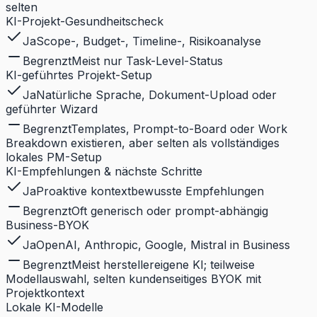
selten
KI-Projekt-Gesundheitscheck
Ja
Scope-, Budget-, Timeline-, Risikoanalyse
Begrenzt
Meist nur Task-Level-Status
KI-geführtes Projekt-Setup
Ja
Natürliche Sprache, Dokument-Upload oder
geführter Wizard
Begrenzt
Templates, Prompt-to-Board oder Work
Breakdown existieren, aber selten als vollständiges
lokales PM-Setup
KI-Empfehlungen & nächste Schritte
Ja
Proaktive kontextbewusste Empfehlungen
Begrenzt
Oft generisch oder prompt-abhängig
Business-BYOK
Ja
OpenAI, Anthropic, Google, Mistral in Business
Begrenzt
Meist herstellereigene KI; teilweise
Modellauswahl, selten kundenseitiges BYOK mit
Projektkontext
Lokale KI-Modelle