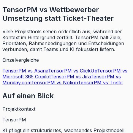
TensorPM vs Wettbewerber
Umsetzung statt Ticket-Theater
Viele Projekttools sehen ordentlich aus, während der
Kontext im Hintergrund zerfällt. TensorPM hält Ziele,
Prioritäten, Rahmenbedingungen und Entscheidungen
verbunden, damit Teams und KI fokussiert liefern.
Einzelvergleiche
TensorPM vs
Asana
TensorPM vs
ClickUp
TensorPM vs
Microsoft 365 Copilot
TensorPM vs
Jira
TensorPM vs
Monday.com
TensorPM vs
Notion
TensorPM vs
Trello
Auf einen Blick
Projektkontext
TensorPM
KI pflegt ein strukturiertes, wachsendes Projektmodell