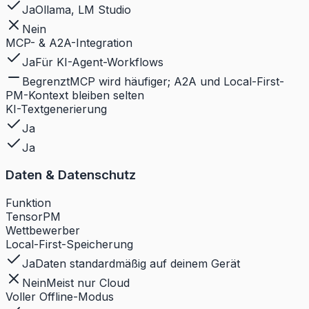
Ja
Ollama, LM Studio
Nein
MCP- & A2A-Integration
Ja
Für KI-Agent-Workflows
Begrenzt
MCP wird häufiger; A2A und Local-First-
PM-Kontext bleiben selten
KI-Textgenerierung
Ja
Ja
Daten & Datenschutz
Funktion
TensorPM
Wettbewerber
Local-First-Speicherung
Ja
Daten standardmäßig auf deinem Gerät
Nein
Meist nur Cloud
Voller Offline-Modus