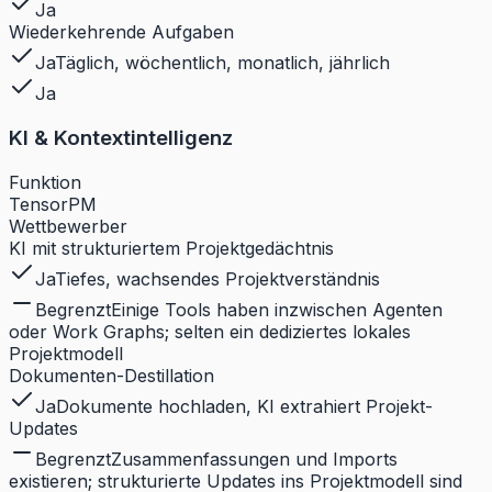
Ja
Wiederkehrende Aufgaben
Ja
Täglich, wöchentlich, monatlich, jährlich
Ja
KI & Kontextintelligenz
Funktion
TensorPM
Wettbewerber
KI mit strukturiertem Projektgedächtnis
Ja
Tiefes, wachsendes Projektverständnis
Begrenzt
Einige Tools haben inzwischen Agenten
oder Work Graphs; selten ein dediziertes lokales
Projektmodell
Dokumenten-Destillation
Ja
Dokumente hochladen, KI extrahiert Projekt-
Updates
Begrenzt
Zusammenfassungen und Imports
existieren; strukturierte Updates ins Projektmodell sind