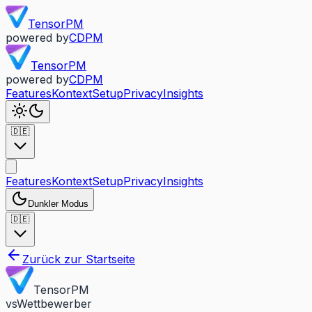
TensorPM
powered by
CDPM
TensorPM
powered by
CDPM
Features
Kontext
Setup
Privacy
Insights
🇩🇪
Features
Kontext
Setup
Privacy
Insights
Dunkler Modus
🇩🇪
Zurück zur Startseite
TensorPM
vs
Wettbewerber