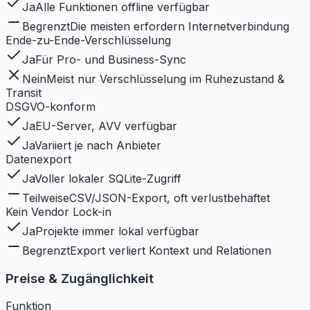
Ja
Alle Funktionen offline verfügbar
Begrenzt
Die meisten erfordern Internetverbindung
Ende-zu-Ende-Verschlüsselung
Ja
Für Pro- und Business-Sync
Nein
Meist nur Verschlüsselung im Ruhezustand &
Transit
DSGVO-konform
Ja
EU-Server, AVV verfügbar
Ja
Variiert je nach Anbieter
Datenexport
Ja
Voller lokaler SQLite-Zugriff
Teilweise
CSV/JSON-Export, oft verlustbehaftet
Kein Vendor Lock-in
Ja
Projekte immer lokal verfügbar
Begrenzt
Export verliert Kontext und Relationen
Preise & Zugänglichkeit
Funktion