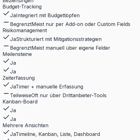
Beziehungen
Budget-Tracking
Ja
Integriert mit Budgettöpfen
Begrenzt
Meist nur per Add-on oder Custom Fields
Risikomanagement
Ja
Strukturiert mit Mitigationsstrategien
Begrenzt
Meist manuell über eigene Felder
Meilensteine
Ja
Ja
Zeiterfassung
Ja
Timer + manuelle Erfassung
Teilweise
Oft nur über Drittanbieter-Tools
Kanban-Board
Ja
Ja
Mehrere Ansichten
Ja
Timeline, Kanban, Liste, Dashboard