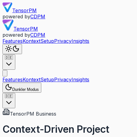
TensorPM
powered by
CDPM
TensorPM
powered by
CDPM
Features
Kontext
Setup
Privacy
Insights
🇩🇪
Features
Kontext
Setup
Privacy
Insights
Dunkler Modus
🇩🇪
TensorPM Business
Context-Driven Project