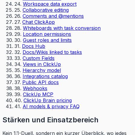
24
.
Workspace data export
25
.
Collaborative editing
26
.
Comments and @mentions
27
.
Chat ClickApp
28
.
Whiteboards with task conversion
29
.
Location permissions
30
.
Guest roles and limits
31
.
Docs Hub
32
.
Docs/Wikis linked to tasks
33
.
Custom Fields
34
.
Views in ClickUp
35
.
Hierarchy model
36
.
Integrations catalog
37
.
Public API docs
38
.
Webhooks
39
.
ClickUp MCP
40
.
ClickUp Brain pricing
41
.
AI models & privacy FAQ
Stärken und Einsatzbereich
Kein 1:1-Duell, sondern ein kurzer Überblick, wo jedes