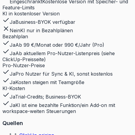
Eingeschränkt
Kostenlose Version mit Speicher- und
Feature-Limits
KI in kostenloser Version
Ja
Business-BYOK verfügbar
Nein
KI nur in Bezahlplänen
Bezahlplan
Ja
Ab 99 €/Monat oder 990 €/Jahr (Pro)
Ja
Ab aktuellem Pro-Nutzer-Listenpreis (siehe
ClickUp-Preisseite)
Pro-Nutzer-Preise
Ja
Pro Nutzer für Sync & KI, sonst kostenlos
Ja
Kosten steigen mit Teamgröße
KI-Kosten
Ja
Trial-Credits; Business-BYOK
Ja
KI ist eine bezahlte Funktion/ein Add-on mit
workspace-weiten Steuerungen
Quellen