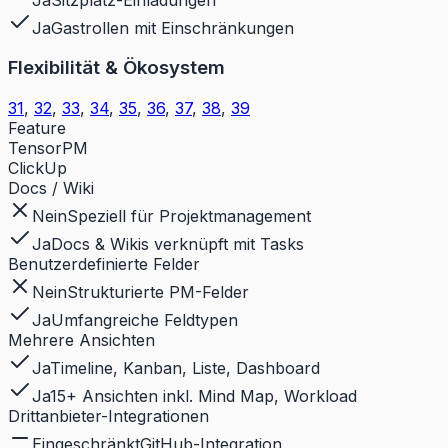
Ja
Gastrollen mit Einschränkungen
Flexibilität & Ökosystem
31
,
32
,
33
,
34
,
35
,
36
,
37
,
38
,
39
Feature
TensorPM
ClickUp
Docs / Wiki
Nein
Speziell für Projektmanagement
Ja
Docs & Wikis verknüpft mit Tasks
Benutzerdefinierte Felder
Nein
Strukturierte PM-Felder
Ja
Umfangreiche Feldtypen
Mehrere Ansichten
Ja
Timeline, Kanban, Liste, Dashboard
Ja
15+ Ansichten inkl. Mind Map, Workload
Drittanbieter-Integrationen
Eingeschränkt
GitHub-Integration