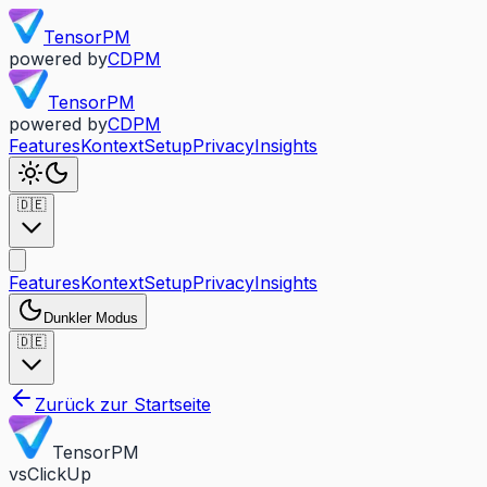
TensorPM
powered by
CDPM
TensorPM
powered by
CDPM
Features
Kontext
Setup
Privacy
Insights
🇩🇪
Features
Kontext
Setup
Privacy
Insights
Dunkler Modus
🇩🇪
Zurück zur Startseite
TensorPM
vs
ClickUp