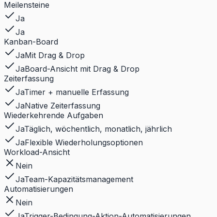
Meilensteine
Ja
Ja
Kanban-Board
Ja
Mit Drag & Drop
Ja
Board-Ansicht mit Drag & Drop
Zeiterfassung
Ja
Timer + manuelle Erfassung
Ja
Native Zeiterfassung
Wiederkehrende Aufgaben
Ja
Täglich, wöchentlich, monatlich, jährlich
Ja
Flexible Wiederholungsoptionen
Workload-Ansicht
Nein
Ja
Team-Kapazitätsmanagement
Automatisierungen
Nein
Ja
Trigger-Bedingung-Aktion-Automatisierungen