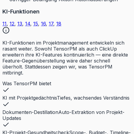
KI-Funktionen
11
,
12
,
13
,
14
,
15
,
16
,
17
,
18
KI-Funktionen im Projektmanagement entwickeln sich
rasant weiter. Sowohl TensorPM als auch ClickUp
erweitern ihre KI-Features kontinuierlich — eine direkte
Feature-Gegenüberstellung wäre daher schnell
überholt. Stattdessen zeigen wir, was TensorPM
mitbringt.
Was TensorPM bietet
KI mit Projektgedächtnis
Tiefes, wachsendes Verständnis
Dokumenten-Destillation
Auto-Extraktion von Projekt-
Updates
KI-Projekt-Gesundheitscheck
Scope-, Budget-, Timeline-