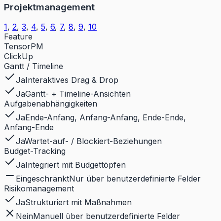
Projektmanagement
1
,
2
,
3
,
4
,
5
,
6
,
7
,
8
,
9
,
10
Feature
TensorPM
ClickUp
Gantt / Timeline
Ja
Interaktives Drag & Drop
Ja
Gantt- + Timeline-Ansichten
Aufgabenabhängigkeiten
Ja
Ende-Anfang, Anfang-Anfang, Ende-Ende,
Anfang-Ende
Ja
Wartet-auf- / Blockiert-Beziehungen
Budget-Tracking
Ja
Integriert mit Budgettöpfen
Eingeschränkt
Nur über benutzerdefinierte Felder
Risikomanagement
Ja
Strukturiert mit Maßnahmen
Nein
Manuell über benutzerdefinierte Felder