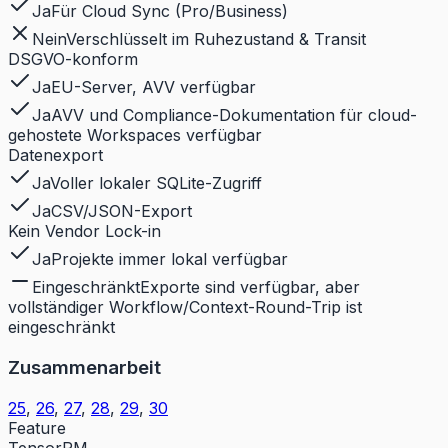
Ja
Für Cloud Sync (Pro/Business)
Nein
Verschlüsselt im Ruhezustand & Transit
DSGVO-konform
Ja
EU-Server, AVV verfügbar
Ja
AVV und Compliance-Dokumentation für cloud-
gehostete Workspaces verfügbar
Datenexport
Ja
Voller lokaler SQLite-Zugriff
Ja
CSV/JSON-Export
Kein Vendor Lock-in
Ja
Projekte immer lokal verfügbar
Eingeschränkt
Exporte sind verfügbar, aber
vollständiger Workflow/Context-Round-Trip ist
eingeschränkt
Zusammenarbeit
25
,
26
,
27
,
28
,
29
,
30
Feature
TensorPM