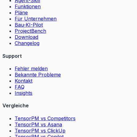
Agent-Skill
Funktionen
Pläne
Für Unternehmen
Bau-KI-Pilot
ProjectBench
Download
Changelog
Support
Fehler melden
Bekannte Probleme
Kontakt
FAQ
Insights
Vergleiche
TensorPM vs Competitors
TensorPM vs Asana
TensorPM vs ClickUp
TensorPM vs Copilot