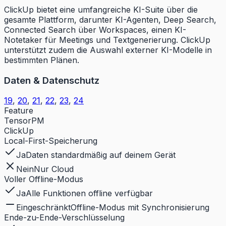
ClickUp bietet eine umfangreiche KI-Suite über die
gesamte Plattform, darunter KI-Agenten, Deep Search,
Connected Search über Workspaces, einen KI-
Notetaker für Meetings und Textgenerierung. ClickUp
unterstützt zudem die Auswahl externer KI-Modelle in
bestimmten Plänen.
Daten & Datenschutz
19
,
20
,
21
,
22
,
23
,
24
Feature
TensorPM
ClickUp
Local-First-Speicherung
Ja
Daten standardmäßig auf deinem Gerät
Nein
Nur Cloud
Voller Offline-Modus
Ja
Alle Funktionen offline verfügbar
Eingeschränkt
Offline-Modus mit Synchronisierung
Ende-zu-Ende-Verschlüsselung