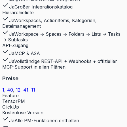
Ja
Großer Integrationskatalog
Hierarchietiefe
Ja
Workspaces, ActionItems, Kategorien,
Dateimanagement
Ja
Workspace → Spaces → Folders → Lists → Tasks
→ Subtasks
API-Zugang
Ja
MCP & A2A
Ja
Vollständige REST-API + Webhooks + offizieller
MCP-Support in allen Plänen
Preise
1
,
40
,
12
,
41
,
11
Feature
TensorPM
ClickUp
Kostenlose Version
Ja
Alle PM-Funktionen enthalten