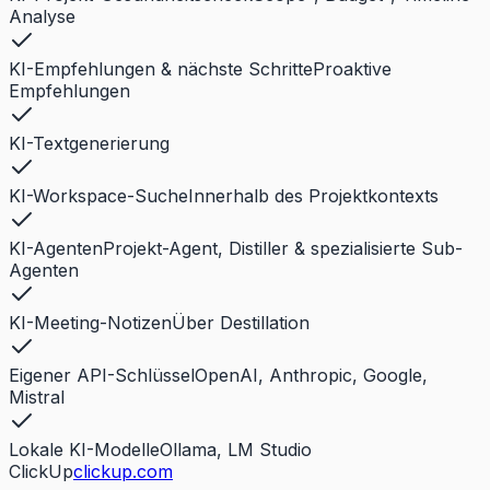
Analyse
KI-Empfehlungen & nächste Schritte
Proaktive
Empfehlungen
KI-Textgenerierung
KI-Workspace-Suche
Innerhalb des Projektkontexts
KI-Agenten
Projekt-Agent, Distiller & spezialisierte Sub-
Agenten
KI-Meeting-Notizen
Über Destillation
Eigener API-Schlüssel
OpenAI, Anthropic, Google,
Mistral
Lokale KI-Modelle
Ollama, LM Studio
ClickUp
clickup.com