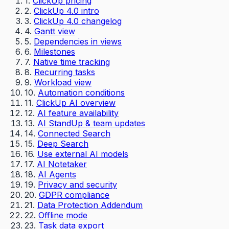
1
.
ClickUp pricing
2
.
ClickUp 4.0 intro
3
.
ClickUp 4.0 changelog
4
.
Gantt view
5
.
Dependencies in views
6
.
Milestones
7
.
Native time tracking
8
.
Recurring tasks
9
.
Workload view
10
.
Automation conditions
11
.
ClickUp AI overview
12
.
AI feature availability
13
.
AI StandUp & team updates
14
.
Connected Search
15
.
Deep Search
16
.
Use external AI models
17
.
AI Notetaker
18
.
AI Agents
19
.
Privacy and security
20
.
GDPR compliance
21
.
Data Protection Addendum
22
.
Offline mode
23
.
Task data export