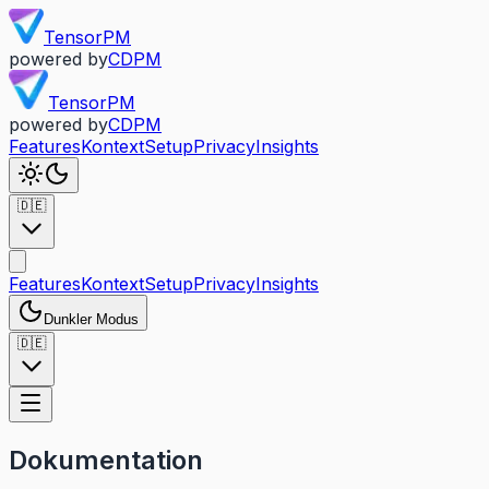
TensorPM
powered by
CDPM
TensorPM
powered by
CDPM
Features
Kontext
Setup
Privacy
Insights
🇩🇪
Features
Kontext
Setup
Privacy
Insights
Dunkler Modus
🇩🇪
Dokumentation