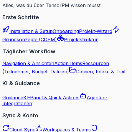
Alles, was du über TensorPM wissen musst
Erste Schritte
Installation & Setup
Onboarding
Projekt-Wizard
Grundkonzepte (CDPM)
Projektstruktur
Täglicher Workflow
Navigation & Ansichten
Action Items
Ressourcen
(Teilnehmer, Budget, Dateien)
Dateien, Intake & Trail
KI & Guidance
Guidance
KI-Panel & Quick Actions
Agenten-
Integrationen
Sync & Konto
Cloud Sync
Workspaces & Teams