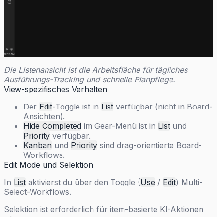
Die Listenansicht ist die Arbeitsfläche für tägliches
Ausführungs-Tracking und schnelle Planpflege.
View-spezifisches Verhalten
Der
Edit
-Toggle ist in
List
verfügbar (nicht in Board-
Ansichten).
Hide Completed
im Gear-Menü ist in
List
und
Priority
verfügbar.
Kanban
und
Priority
sind drag-orientierte Board-
Workflows.
Edit Mode und Selektion
In
List
aktivierst du über den Toggle (
Use
/
Edit
) Multi-
Select-Workflows.
Selektion ist erforderlich für item-basierte KI-Aktionen