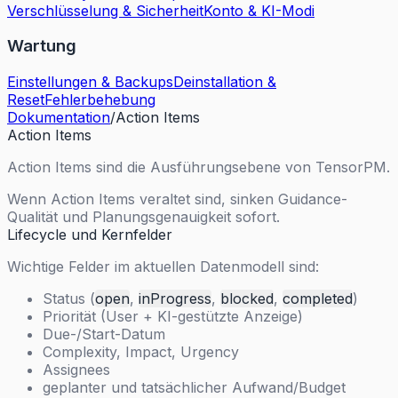
Verschlüsselung & Sicherheit
Konto & KI-Modi
Wartung
Einstellungen & Backups
Deinstallation &
Reset
Fehlerbehebung
Dokumentation
/
Action Items
Action Items
Action Items sind die Ausführungsebene von TensorPM.
Wenn Action Items veraltet sind, sinken Guidance-
Qualität und Planungsgenauigkeit sofort.
Lifecycle und Kernfelder
Wichtige Felder im aktuellen Datenmodell sind:
Status (
open
,
inProgress
,
blocked
,
completed
)
Priorität (User + KI-gestützte Anzeige)
Due-/Start-Datum
Complexity, Impact, Urgency
Assignees
geplanter und tatsächlicher Aufwand/Budget