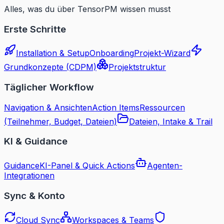
Alles, was du über TensorPM wissen musst
Erste Schritte
Installation & Setup
Onboarding
Projekt-Wizard
Grundkonzepte (CDPM)
Projektstruktur
Täglicher Workflow
Navigation & Ansichten
Action Items
Ressourcen
(Teilnehmer, Budget, Dateien)
Dateien, Intake & Trail
KI & Guidance
Guidance
KI-Panel & Quick Actions
Agenten-
Integrationen
Sync & Konto
Cloud Sync
Workspaces & Teams