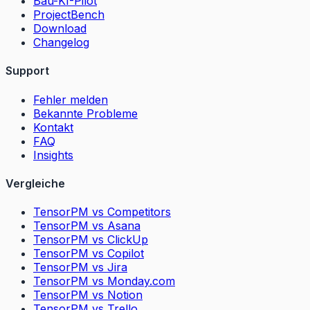
Bau-KI-Pilot
ProjectBench
Download
Changelog
Support
Fehler melden
Bekannte Probleme
Kontakt
FAQ
Insights
Vergleiche
TensorPM vs Competitors
TensorPM vs Asana
TensorPM vs ClickUp
TensorPM vs Copilot
TensorPM vs Jira
TensorPM vs Monday.com
TensorPM vs Notion
TensorPM vs Trello