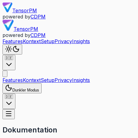
TensorPM
powered by
CDPM
TensorPM
powered by
CDPM
Features
Kontext
Setup
Privacy
Insights
🇩🇪
Features
Kontext
Setup
Privacy
Insights
Dunkler Modus
🇩🇪
Dokumentation