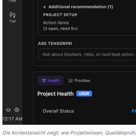
Die Kontextansicht zeigt, wie Projektwissen, Qualitätspr