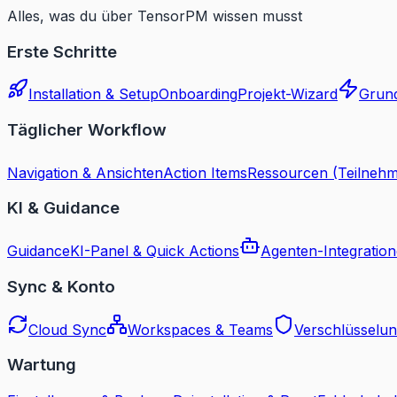
Alles, was du über TensorPM wissen musst
Erste Schritte
Installation & Setup
Onboarding
Projekt-Wizard
Grun
Täglicher Workflow
Navigation & Ansichten
Action Items
Ressourcen (Teilnehm
KI & Guidance
Guidance
KI-Panel & Quick Actions
Agenten-Integratio
Sync & Konto
Cloud Sync
Workspaces & Teams
Verschlüsselun
Wartung