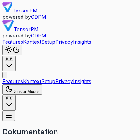
TensorPM
powered by
CDPM
TensorPM
powered by
CDPM
Features
Kontext
Setup
Privacy
Insights
🇩🇪
Features
Kontext
Setup
Privacy
Insights
Dunkler Modus
🇩🇪
Dokumentation